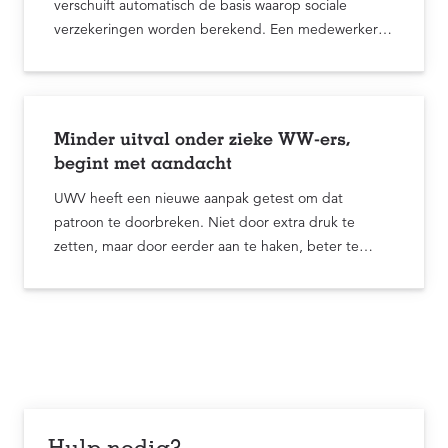
verschuift automatisch de basis waarop sociale
verzekeringen worden berekend. Een medewerker
met een jaarsalaris van € 85.000 houdt bij gebruik ...
Minder uitval onder zieke WW-ers,
begint met aandacht
UWV heeft een nieuwe aanpak getest om dat
patroon te doorbreken. Niet door extra druk te
zetten, maar door eerder aan te haken, beter te
luisteren en begeleiding niet te laten stilvallen zodra
iema...
Hulp nodig?