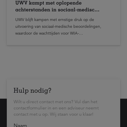
UWV kampt met oplopende
achterstanden in sociaal-medische
beoordelingen en WIA-uitvoering
UWV blijft kampen met ernstige druk op de
uitvoering van sociaal-medische beoordelingen,
waardoor de wachttijden voor WIA-
claimbeoordelingen verder oplopen. Dat blijkt uit
een voortgangsbrief van het kabinet aan de Tweede
Kamer over de stand van zaken rond de uitvoering
van arbeidsongeschiktheidsregelingen.
Hulp nodig?
Wilt u direct contact met ons? Vul dan het
contactformulier in en een adviseur neemt
contact met u op. Wij staan voor u klaar!
Naam