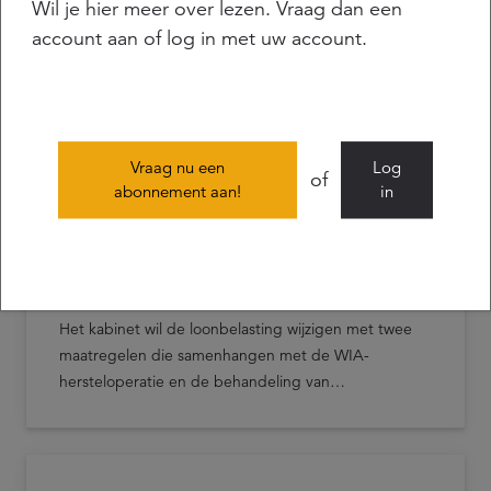
Wil je hier meer over lezen. Vraag dan een
Eerste Kamer stemt in met Wet
account aan of log in met uw account.
herziening bedrag ineens:
invoering per 1 januari 2029
De Eerste Kamer heeft op 16 juni 2026 ingestemd
met de Wet herziening bedrag ineens. Daarmee is
een belangrijke stap gezet richting de invoering van
Vraag nu een
Log
het keuzerecht waarmee werknemers bij
of
abonnement aan!
in
pensionering maximaal 10% van hun
ouderdomspensioen in één keer kunnen opnemen.
De regeling treedt echter niet direct in werking. De
Kabinet past loonbelasting aan
beoogde ingangsdatum is 1 januari 2029.
rond WIA-herstel en
samenvoegbepaling
Het kabinet wil de loonbelasting wijzigen met twee
maatregelen die samenhangen met de WIA-
hersteloperatie en de behandeling van
socialezekerheidsuitkeringen.