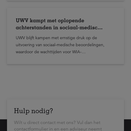
UWV kampt met oplopende
achterstanden in sociaal-medische
beoordelingen en WIA-uitvoering
UWV blijft kampen met ernstige druk op de
uitvoering van sociaal-medische beoordelingen,
waardoor de wachttijden voor WIA-
claimbeoordelingen verder oplopen. Dat blijkt uit
een voortgangsbrief van het kabinet aan de Tweede
Kamer over de stand van zaken rond de uitvoering
van arbeidsongeschiktheidsregelingen.
Hulp nodig?
Wilt u direct contact met ons? Vul dan het
contactformulier in en een adviseur neemt