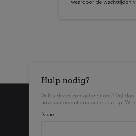
waardoor de wachttijden 
claimbeoordelingen verder
uit een voortgangsbrief va
Tweede Kamer over de sta
de uitvoering van
arbeidsongeschiktheidsreg
Hulp nodig?
Wilt u direct contact met ons? Vul dan 
adviseur neemt contact met u op. Wij s
Naam