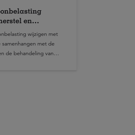
oonbelasting
erstel en
aling
onbelasting wijzigen met
e samenhangen met de
en de behandeling van
eringen.