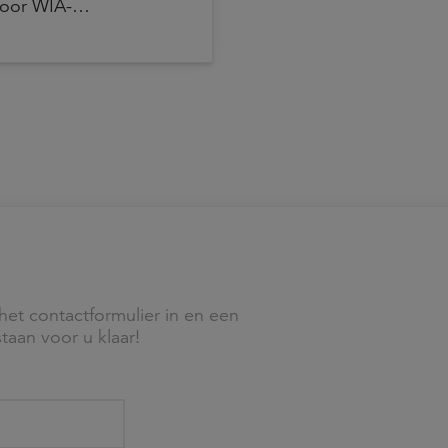
voor WIA-
 oplopen. Dat blijkt
n het kabinet aan de
nd van zaken rond
elingen.
het contactformulier in en een
taan voor u klaar!