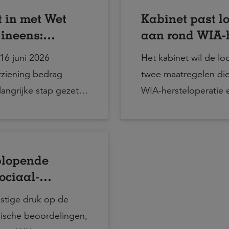
 in met Wet
Kabinet past l
 ineens:
aan rond WIA-h
uari 2029
samenvoegbep
16 juni 2026
Het kabinet wil de lo
ziening bedrag
twee maatregelen di
angrijke stap gezet
WIA-hersteloperatie 
het keuzerecht
socialezekerheidsuitk
ensionering
derdomspensioen in
 De regeling treedt
plopende
ing. De beoogde
ociaal-
2029.
ingen en
stige druk op de
dische beoordelingen,