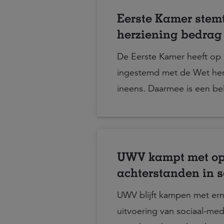
Eerste Kamer stemt
herziening bedrag
invoering per 1 jan
De Eerste Kamer heeft op 
ingestemd met de Wet her
ineens. Daarmee is een bel
richting de invoering van 
waarmee werknemers bij p
maximaal 10% van hun ou
één keer kunnen opnemen.
UWV kampt met o
echter niet direct in werk
achterstanden in s
ingangsdatum is 1 januari 
medische beoordel
UWV blijft kampen met ern
WIA-uitvoering
uitvoering van sociaal-me