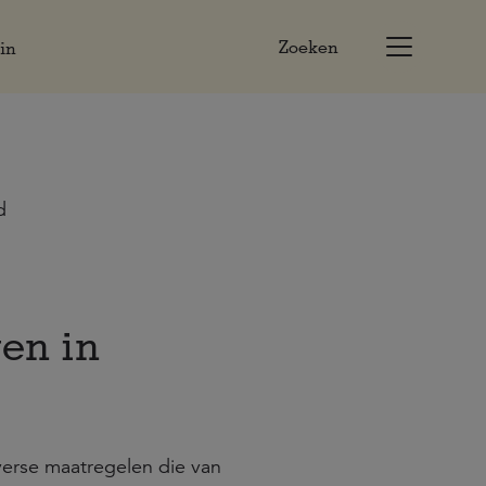
Zoeken
in
d
gen in
verse maatregelen die van