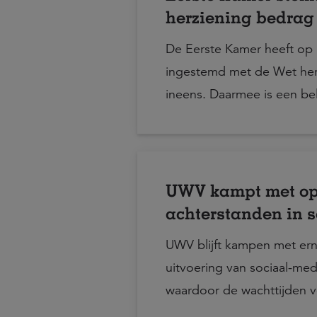
herziening bedrag
invoering per 1 jan
De Eerste Kamer heeft op 
ingestemd met de Wet her
ineens. Daarmee is een bel
richting de invoering van 
waarmee werknemers bij p
maximaal 10% van hun ou
één keer kunnen opnemen.
UWV kampt met o
echter niet direct in werk
achterstanden in s
ingangsdatum is 1 januari 
medische beoordel
UWV blijft kampen met ern
WIA-uitvoering
uitvoering van sociaal-me
waardoor de wachttijden 
claimbeoordelingen verder