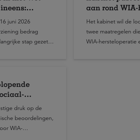
 ineens:
aan rond WIA-h
uari 2029
samenvoegbep
16 juni 2026
Het kabinet wil de lo
ziening bedrag
twee maatregelen di
angrijke stap gezet
WIA-hersteloperatie 
het keuzerecht
socialezekerheidsuitk
ensionering
derdomspensioen in
 De regeling treedt
plopende
ing. De beoogde
ociaal-
2029.
ingen en
stige druk op de
dische beoordelingen,
voor WIA-
 oplopen. Dat blijkt