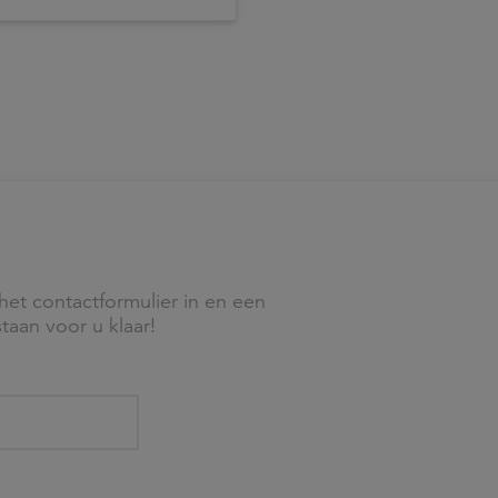
n het kabinet aan de
nd van zaken rond
elingen.
het contactformulier in en een
taan voor u klaar!