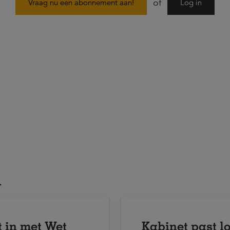
of
Vraag nu een abonnement aan!
Log in
n
 in met Wet
Kabinet past l