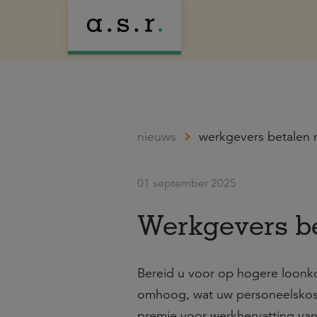
nieuws
werkgevers betalen 
01 september 2025
Werkgevers be
Bereid u voor op hogere loonko
omhoog, wat uw personeelskoste
premie voor werkhervatting van