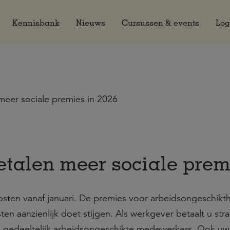
Kennisbank
Nieuws
Cursussen & events
Log
meer sociale premies in 2026
talen meer sociale premi
sten vanaf januari. De premies voor arbeidsongeschikt
n aanzienlijk doet stijgen. Als werkgever betaalt u str
 gedeeltelijk arbeidsongeschikte medewerkers. Ook uw 