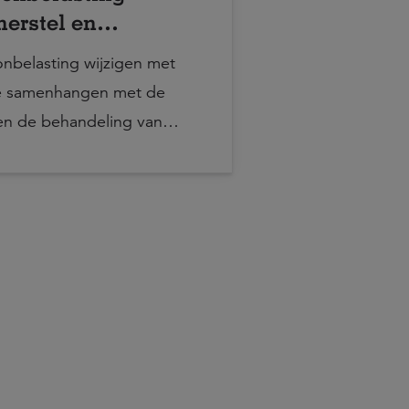
erstel en
aling
onbelasting wijzigen met
e samenhangen met de
en de behandeling van
eringen.