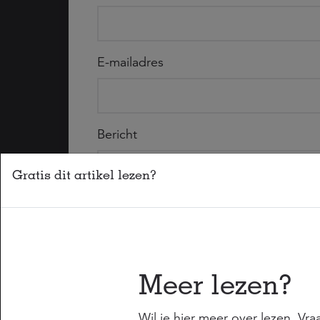
E-mailadres
Bericht
Gratis dit artikel lezen?
Meer lezen?
Hierbij geef ik toestemming dat de sociale z
contact met mij op mag nemen n.a.v. het ing
Wil je hier meer over lezen. Vr