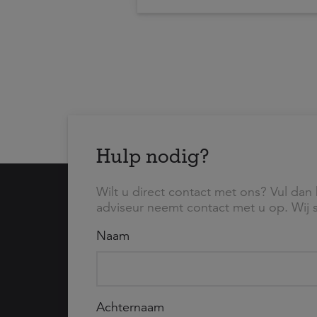
uit een voortgangsbrief va
Tweede Kamer over de sta
de uitvoering van
arbeidsongeschiktheidsreg
Hulp nodig?
Wilt u direct contact met ons? Vul dan 
adviseur neemt contact met u op. Wij s
Naam
Achternaam