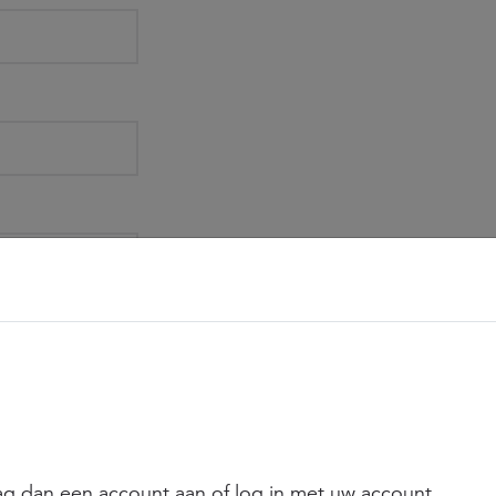
ekerheidswijzer
evulde formulier
aag dan een account aan of log in met uw account.