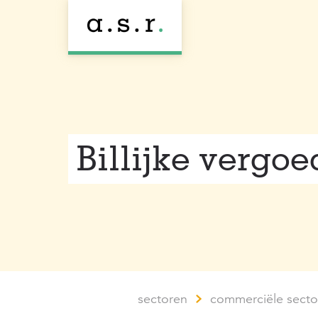
Billijke vergo
sectoren
commerciële secto